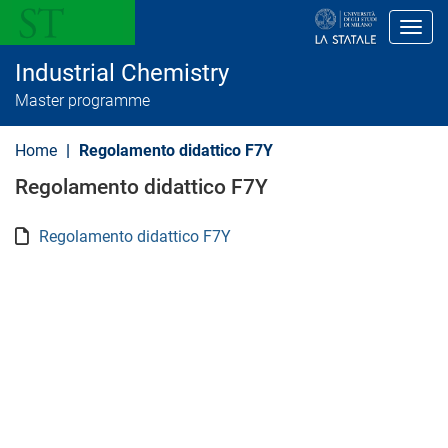
S
k
Toggl
i
p
Industrial Chemistry
t
o
Master programme
m
a
i
Home
Regolamento didattico F7Y
n
c
Regolamento didattico F7Y
o
n
t
Regolamento didattico F7Y
e
n
t